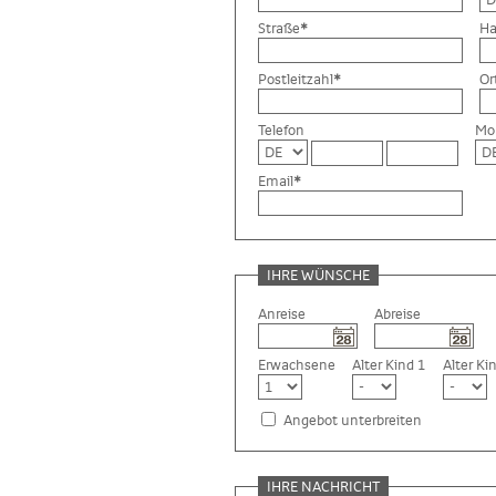
Straße
*
H
Postleitzahl
*
Or
Telefon
Mob
Email
*
IHRE WÜNSCHE
Anreise
Abreise
Erwachsene
Alter Kind 1
Alter Ki
Angebot unterbreiten
IHRE NACHRICHT