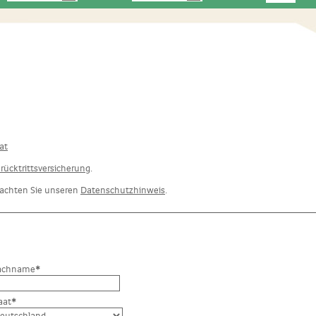
at
rücktrittsversicherung
.
beachten Sie unseren
Datenschutzhinweis
.
achname
*
aat
*