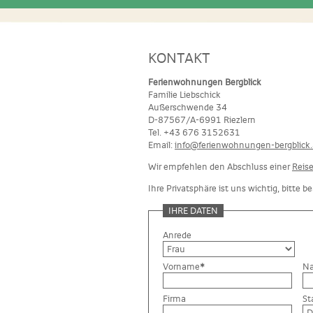
KONTAKT
Ferienwohnungen Bergblick
Familie Liebschick
Außerschwende 34
D-87567/A-6991 Riezlern
Tel. +43 676 3152631
Email:
info@ferienwohnungen-bergblick.
Wir empfehlen den Abschluss einer
Reise
Ihre Privatsphäre ist uns wichtig, bitte 
IHRE DATEN
Anrede
Vorname
*
N
Firma
St