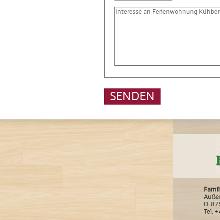
SENDEN
Famil
Auße
D-87
Tel. 