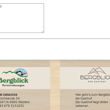
ie Liebschick
Hier geht‘s zum Bergblic
rschwende 34
der Gasthof.
567/A-6991 Riezlern
Der Gasthof liegt direkt
+43 676 3152631
nebenan.