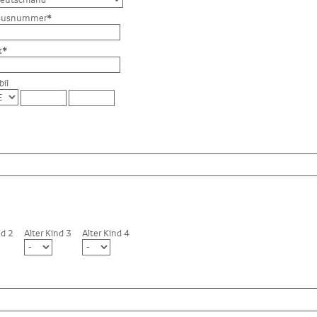
ausnummer
*
t
*
il
nd 2
Alter Kind 3
Alter Kind 4