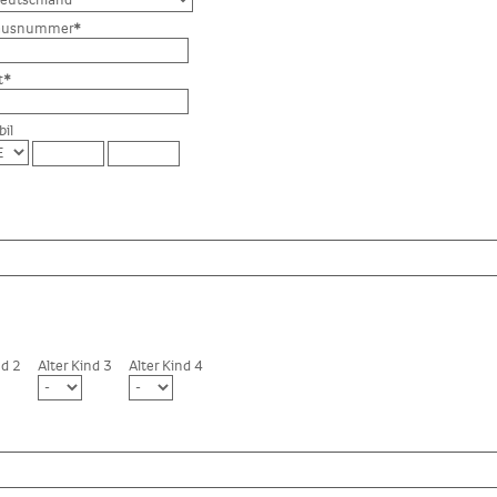
ausnummer
*
t
*
il
nd 2
Alter Kind 3
Alter Kind 4