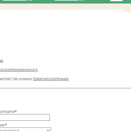
at
rücktrittsversicherung
.
beachten Sie unseren
Datenschutzhinweis
.
achname
*
aat
*