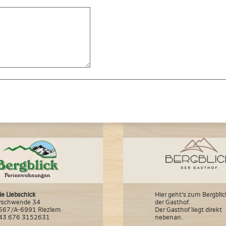
ie Liebschick
Hier geht‘s zum Bergblic
rschwende 34
der Gasthof.
567/A-6991 Riezlern
Der Gasthof liegt direkt
+43 676 3152631
nebenan.