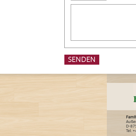
SENDEN
Famil
Auße
D-87
Tel. 