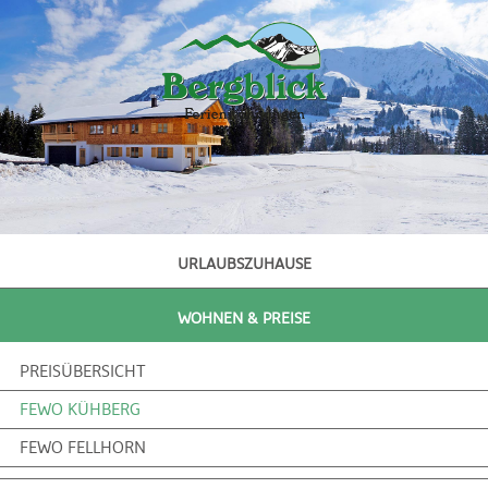
direkt zur Navigation
direkt zum Inhalt
URLAUBSZUHAUSE
WOHNEN & PREISE
PREISÜBERSICHT
FEWO KÜHBERG
FEWO FELLHORN