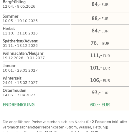
Bergfrühling
84,-
EUR
12.04. - 9.05.2026
Sommer
88,-
EUR
10.05. - 10.10.2026
Herbst
84,-
EUR
11.10. - 31.10.2026
Spätherbst/Advent
76,--
EUR
01.11. - 18.12.2026
Weihnachten/Neujahr
111,-
EUR
19.12.2026 - 9.01.2027
Januar
101,-
EUR
10.01. - 23.01.2027
Winterzeit
106,-
EUR
24.01. - 13.03.2027
Osterfreuden
93,-
EUR
14.03. - 3.04.2027
ENDREINIGUNG
60,-- EUR
Die angeführten Preise verstehen sich pro Nacht für
2 Personen
inkl. aller
verbrauchsabhängiger Nebenkosten (Strom, Wasser, Heizung)