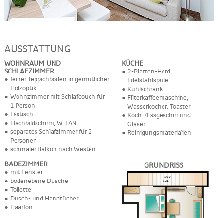
AUSSTATTUNG
WOHNRAUM UND
KÜCHE
SCHLAFZIMMER
2-Platten-Herd,
feiner Teppichboden in gemütlicher
Edelstahlspüle
Holzoptik
Kühlschrank
Wohnzimmer mit Schlafcouch für
Filterkaffeemaschine,
1 Person
Wasserkocher, Toaster
Esstisch
Koch-/Essgeschirr und
Flachbildschirm, W-LAN
Gläser
separates Schlafzimmer für 2
Reinigungsmaterialien
Personen
schmaler Balkon nach Westen
BADEZIMMER
GRUNDRISS
mit Fenster
bodenebene Dusche
Toilette
Dusch- und Handtücher
Haarfön