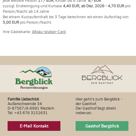
jede weitere Person
17,- EUR
, Kinder bis 6 Jahre:
8,- EUR
zuzügl. Endreinigung und Kurtaxe
4,40 EUR, ab Dez. 2026 - 4,70 EUR
pro
Person/Nacht ab 14 Jahre
Bei einem Kurzaufenthalt bis 3 Tage berechnen wir einen Aufschlag von
5,00 EUR
pro Person/Nacht
Ihre Gästekarte:
Allgäu-Walser-Card
.
Familie Liebschick
Hier geht‘s zum Bergblick -
Außerschwende 34
der Gasthof.
D-87567/A-6991 Riezlern
Der Gasthof liegt direkt
Tel. +43 676 3152631
nebenan.
E-Mail Kontakt
Gasthof Bergblick