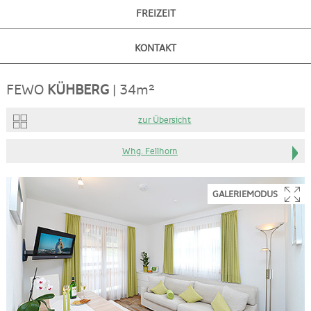
FREIZEIT
KONTAKT
FEWO
KÜHBERG
| 34
m
²
zur Übersicht
Whg. Fellhorn
GALERIEMODUS